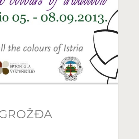
 GROŽĐA