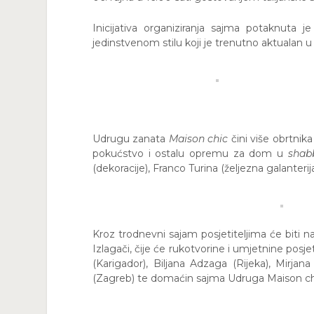
Inicijativa organiziranja sajma potaknuta
jedinstvenom stilu koji je trenutno aktualan u 
Udrugu zanata
Maison chic
čini više obrtnika
pokućstvo i ostalu opremu za dom u
shab
(dekoracije), Franco Turina (željezna galanteri
Kroz trodnevni sajam posjetiteljima će biti n
Izlagači, čije će rukotvorine i umjetnine posje
(Karigador), Biljana Adzaga (Rijeka), Mirjana 
(Zagreb) te domaćin sajma Udruga Maison chi