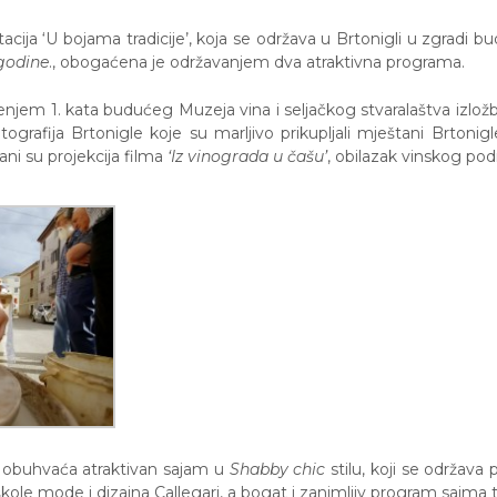
tacija
‘U bojama tradicije’,
koja se održava u Brtonigli u zgradi b
 godine
.
,
obogaćena je održavanjem dva atraktivna programa.
renjem 1. kata budućeg Muzeja vina i seljačkog stvaralaštva izl
rafija Brtonigle koje su marljivo prikupljali mještani Brtonigle.
ani su projekcija filma
‘Iz vinograda u čašu’
, obilazak vinskog pod
i obuhvaća atraktivan sajam u
Shabby chic
stilu, koji se održava
kole mode i dizajna Callegari, a bogat i zanimljiv program sajma t