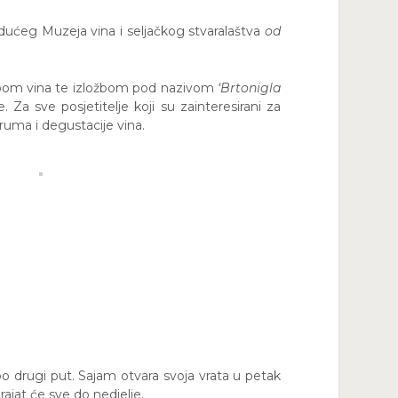
udućeg Muzeja vina i seljačkog stvaralaštva
od
ožbom vina te izložbom pod nazivom
‘Brtonigla
 Za sve posjetitelje koji su zainteresirani za
ruma i degustacije vina.
 po drugi put. Sajam otvara svoja vrata u petak
rajat će sve do nedjelje.