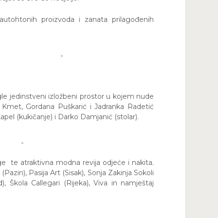
utohtonih proizvoda i zanata prilagođenih
igle jedinstveni izložbeni prostor u kojem nude
 Kmet, Gordana Puškarić i Jadranka Radetić
Kapel (kukičanje) i Darko Damjanić (stolar).
ge te atraktivna modna revija odjeće i nakita.
Pazin), Pasija Art (Sisak), Sonja Zakinja Sokoli
d), Škola Callegari (Rijeka), Viva in namještaj