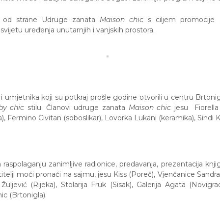
 je od strane Udruge zanata
Maison chic
s ciljem promocije a
svijetu uređenja unutarnjih i vanjskih prostora.
 i umjetnika koji su potkraj prošle godine otvorili u centru Brton
by chic
stilu. Članovi udruge zanata
Maison chic
jesu Fiorella
ja), Fermino Civitan (soboslikar), Lovorka Lukani (keramika), Sindi 
a raspolaganju zanimljive radionice, predavanja, prezentacija knji
titelji moći pronaći na sajmu, jesu Kiss (Poreč), Vjenčanice Sandra (
Žuljević (Rijeka), Stolarija Fruk (Sisak), Galerija Agata (Novigra
c (Brtonigla).