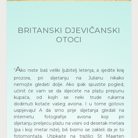
BRITANSKI DJEVIČANSKI
OTOCI
A
“
ko niste baš veliki ljubitelj letenja, a sjedite kraj
prozora, pri slijetanju na Julianu nikako
nemojte gledati dolje. Ako ipak spustite pogled,
učinit će vam se da slijećete na plažu prepunu
kupača, od kojih se neki trude rukama
dodirnuti kotače vašeg aviona. I u tome gotovo
uspijevaju! A da smo prije slijetanja gledali na
internetu fotografije aviona koji pri
slijetanju prelijeću plažu na visini od desetak metara
(pa i koji metar niže), bili bismo se zakleli da je to
fotomontaža. Utipkajte na tražilici St Maarten