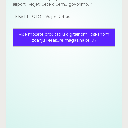
airport i vidjeti ćete o čemu govorimo…”
TEKST I FOTO – Voljen Grbac
Više možete pročitati u digitalnom i tiskanom
izdanju Pleasure magazina br. 07