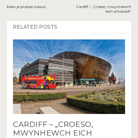
Kako je propao luksuz
Cardiff – „Croeso, mwynhewch
eich arhosiad!“
RELATED POSTS
CARDIFF – „CROESO,
MWYNHEWCH EICH