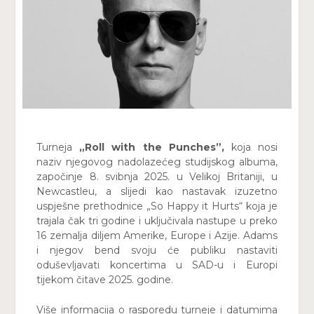
Turneja
„Roll with the Punches”,
koja nosi
naziv njegovog nadolazećeg studijskog albuma,
započinje 8. svibnja 2025. u Velikoj Britaniji, u
Newcastleu, a slijedi kao nastavak izuzetno
uspješne prethodnice „So Happy it Hurts“ koja je
trajala čak tri godine i uključivala nastupe u preko
16 zemalja diljem Amerike, Europe i Azije. Adams
i njegov bend svoju će publiku nastaviti
oduševljavati koncertima u SAD-u i Europi
tijekom čitave 2025. godine.
Više informacija o rasporedu turneje i datumima