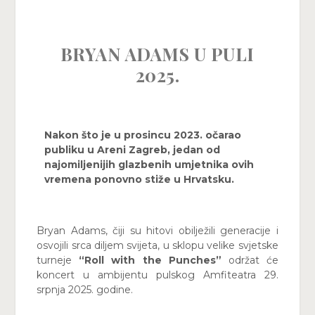
BRYAN ADAMS U PULI
2025.
Nakon što je u prosincu 2023. očarao
publiku u Areni Zagreb, jedan od
najomiljenijih glazbenih umjetnika ovih
vremena ponovno stiže u Hrvatsku.
Bryan Adams, čiji su hitovi obilježili generacije i
osvojili srca diljem svijeta, u sklopu velike svjetske
turneje
“Roll with the Punches”
održat će
koncert u ambijentu pulskog Amfiteatra 29.
srpnja 2025. godine.