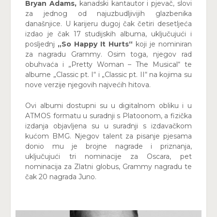
Bryan Adams,
kanadski kantautor i pjevač, slovi
za jednog od najuzbudljivijih glazbenika
današnjice. U karijeru dugoj čak četiri desetljeća
izdao je čak 17 studijskih albuma, uključujući i
posljednj
„So Happy It Hurts“
koji je nominiran
za nagradu Grammy. Osim toga, njegov rad
obuhvaća i „Pretty Woman – The Musical“ te
albume „Classic pt. I“ i „Classic pt. II“ na kojima su
nove verzije njegovih najvećih hitova.
Ovi albumi dostupni su u digitalnom obliku i u
ATMOS formatu u suradnji s Platoonom, a fizička
izdanja objavljena su u suradnji s izdavačkom
kućom BMG. Njegov talent za pisanje pjesama
donio mu je brojne nagrade i priznanja,
uključujući tri nominacije za Oscara, pet
nominacija za Zlatni globus, Grammy nagradu te
čak 20 nagrada Juno.