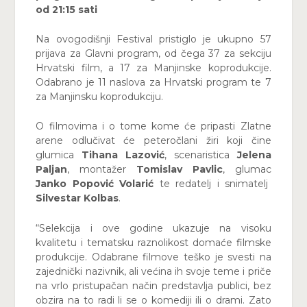
od 21:15 sati
Na ovogodišnji Festival pristiglo je ukupno 57
prijava za Glavni program, od čega 37 za sekciju
Hrvatski film, a 17 za Manjinske koprodukcije.
Odabrano je 11 naslova za Hrvatski program te 7
za Manjinsku koprodukciju.
O filmovima i o tome kome će pripasti Zlatne
arene odlučivat će peteročlani žiri koji čine
glumica
Tihana Lazović
, scenaristica
Jelena
Paljan
, montažer
Tomislav Pavlic
, glumac
Janko Popović Volarić
te redatelj i snimatelj
Silvestar Kolbas
.
“Selekcija i ove godine ukazuje na visoku
kvalitetu i tematsku raznolikost domaće filmske
produkcije. Odabrane filmove teško je svesti na
zajednički nazivnik, ali većina ih svoje teme i priče
na vrlo pristupačan način predstavlja publici, bez
obzira na to radi li se o komediji ili o drami. Zato