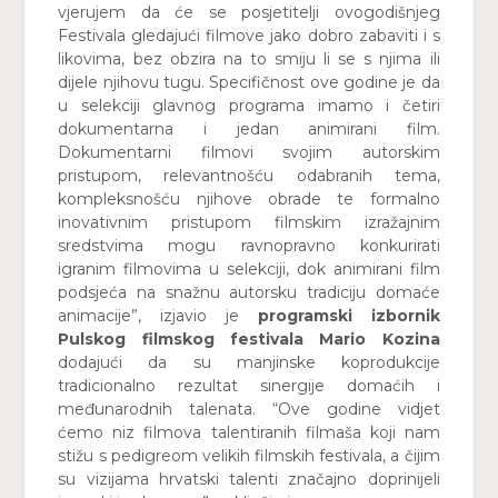
vjerujem da će se posjetitelji ovogodišnjeg
Festivala gledajući filmove jako dobro zabaviti i s
likovima, bez obzira na to smiju li se s njima ili
dijele njihovu tugu. Specifičnost ove godine je da
u selekciji glavnog programa imamo i četiri
dokumentarna i jedan animirani film.
Dokumentarni filmovi svojim autorskim
pristupom, relevantnošću odabranih tema,
kompleksnošću njihove obrade te formalno
inovativnim pristupom filmskim izražajnim
sredstvima mogu ravnopravno konkurirati
igranim filmovima u selekciji, dok animirani film
podsjeća na snažnu autorsku tradiciju domaće
animacije”, izjavio je
programski izbornik
Pulskog filmskog festivala Mario Kozina
dodajući da su manjinske koprodukcije
tradicionalno rezultat sinergije domaćih i
međunarodnih talenata. “Ove godine vidjet
ćemo niz filmova talentiranih filmaša koji nam
stižu s pedigreom velikih filmskih festivala, a čijim
su vizijama hrvatski talenti značajno doprinijeli