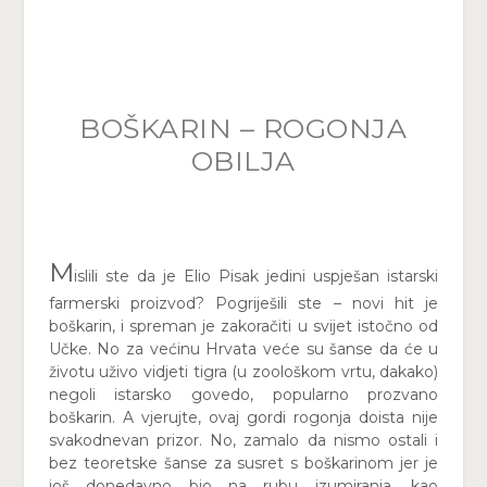
BOŠKARIN – ROGONJA
OBILJA
M
islili ste da je Elio Pisak jedini uspješan istarski
farmerski proizvod? Pogriješili ste – novi hit je
boškarin, i spreman je zakoračiti u svijet istočno od
Učke. No za većinu Hrvata veće su šanse da će u
životu uživo vidjeti tigra (u zoološkom vrtu, dakako)
negoli istarsko govedo, popularno prozvano
boškarin. A vjerujte, ovaj gordi rogonja doista nije
svakodnevan prizor. No, zamalo da nismo ostali i
bez teoretske šanse za susret s boškarinom jer je
još donedavno bio na rubu izumiranja, kao