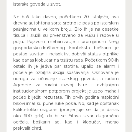
istarska goveda u život.
Ne baš tako davno, početkom 20. stoljeća, ova
drevna autohtona sorta sretno je pasla po istarskim
pašnjacima u velikom broju. Bilo ih je na desetke
tisuća i služili su prvenstveno za vuču i radove u
polju. Pojavom mehanizacije i promjenom šireg
gospodarsko-društvenog konteksta boškarin je
postao suvišan i neisplativ, dobivši status otprilike
kao danas klobučar na tržištu rada. Početkom 90-ih
ostalo ih je jedva par stotina, upalio se alarm i
počela je ozbiljna akcija spašavanja. Osnovana je
udruga za očuvanje istarskog goveda, a radom
Agencije za ruralni razvoj Istre i ozbiljnijom
institucionalnom potporom projekt je uzeo maha i
počeo bilježiti rezultate. Tih prvih godina rasplodni
bikovi imali su pune ruke posla. No, kad je opstanak
koliko-toliko osiguran (procjenjuje se da je danas
oko 600 grla), da bi se čitava stvar dugoročno
održala, boškarin se, kao i klobučar, morao
prekvalificirati.