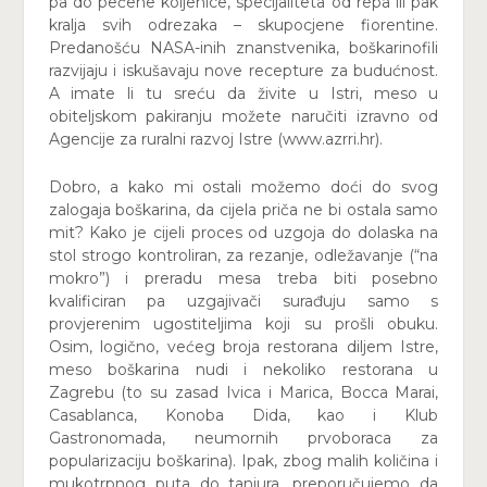
pa do pečene koljenice, specijaliteta od repa ili pak
kralja svih odrezaka – skupocjene fiorentine.
Predanošću NASA-inih znanstvenika, boškarinofili
razvijaju i iskušavaju nove recepture za budućnost.
A imate li tu sreću da živite u Istri, meso u
obiteljskom pakiranju možete naručiti izravno od
Agencije za ruralni razvoj Istre (www.azrri.hr).
Dobro, a kako mi ostali možemo doći do svog
zalogaja boškarina, da cijela priča ne bi ostala samo
mit? Kako je cijeli proces od uzgoja do dolaska na
stol strogo kontroliran, za rezanje, odležavanje (“na
mokro”) i preradu mesa treba biti posebno
kvalificiran pa uzgajivači surađuju samo s
provjerenim ugostiteljima koji su prošli obuku.
Osim, logično, većeg broja restorana diljem Istre,
meso boškarina nudi i nekoliko restorana u
Zagrebu (to su zasad Ivica i Marica, Bocca Marai,
Casablanca, Konoba Dida, kao i Klub
Gastronomada, neumornih prvoboraca za
popularizaciju boškarina). Ipak, zbog malih količina i
mukotrpnog puta do tanjura, preporučujemo da