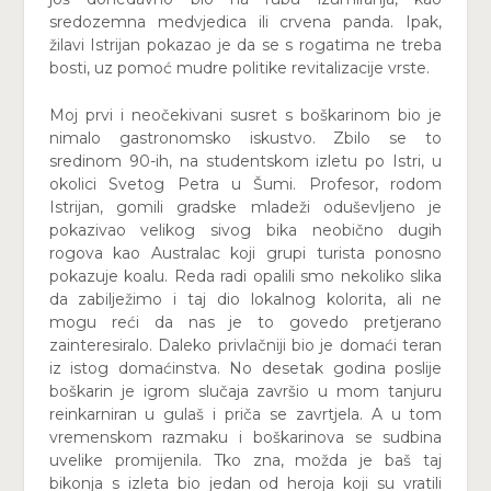
sredozemna medvjedica ili crvena panda. Ipak,
žilavi Istrijan pokazao je da se s rogatima ne treba
bosti, uz pomoć mudre politike revitalizacije vrste.
Moj prvi i neočekivani susret s boškarinom bio je
nimalo gastronomsko iskustvo. Zbilo se to
sredinom 90-ih, na studentskom izletu po Istri, u
okolici Svetog Petra u Šumi. Profesor, rodom
Istrijan, gomili gradske mladeži oduševljeno je
pokazivao velikog sivog bika neobično dugih
rogova kao Australac koji grupi turista ponosno
pokazuje koalu. Reda radi opalili smo nekoliko slika
da zabilježimo i taj dio lokalnog kolorita, ali ne
mogu reći da nas je to govedo pretjerano
zainteresiralo. Daleko privlačniji bio je domaći teran
iz istog domaćinstva. No desetak godina poslije
boškarin je igrom slučaja završio u mom tanjuru
reinkarniran u gulaš i priča se zavrtjela. A u tom
vremenskom razmaku i boškarinova se sudbina
uvelike promijenila. Tko zna, možda je baš taj
bikonja s izleta bio jedan od heroja koji su vratili